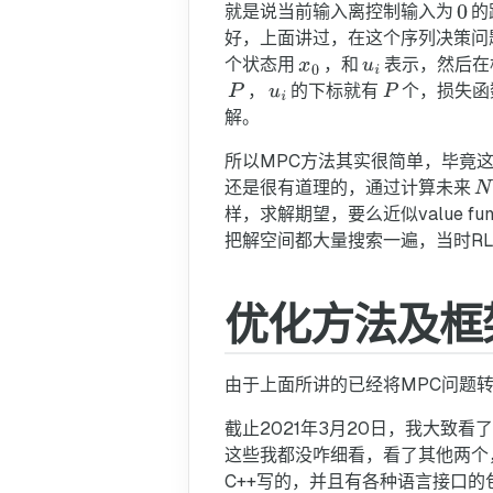
就是说当前输入离控制输入为
的
好，上面讲过，在这个序列决策问
个状态用
，和
表示，然后在
，
的下标就有
个，损失函
解。
所以MPC方法其实很简单，毕竟这已经
还是很有道理的，通过计算未来
样，求解期望，要么近似value fu
把解空间都大量搜索一遍，当时R
优化方法及框
由于上面所讲的已经将MPC问题
截止2021年3月20日，我大致看了下几
这些我都没咋细看，看了其他两个，一个是
C++写的，并且有各种语言接口的