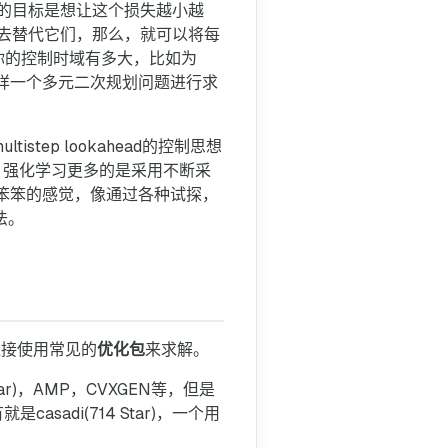
的目标是想让这个损失越小越
去替代它们，那么，就可以将每
你的控制时域有多大，比如为
样一个多元二次规划问题进行求
ep lookahead的控制思想
，强化学习更多的是采用不断采
RL有点笨笨的感觉，像通过各种试探，
法。
直接使用常见的
优化包
来求解。
tar)，AMP，CVXGEN等，但是
sadi(714 Star)，一个用