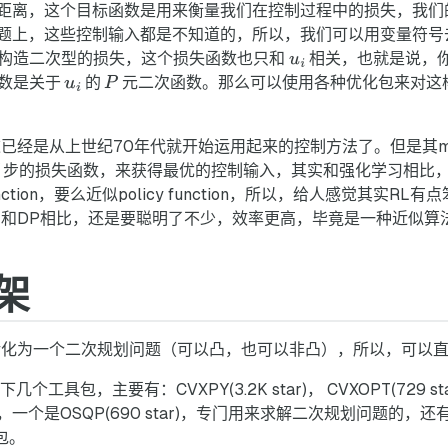
距离，这个目标函数是用来衡量我们在控制过程中的损失，我们
题上，这些控制输入都是不知道的，所以，我们可以用变量符号
构造二次型的损失，这个损失函数也只和
相关，也就是说，
数是关于
的
元二次函数。那么可以使用各种优化包来对这
是从上世纪70年代就开始运用起来的控制方法了。但是其multist
步的损失函数，来获得最优的控制输入，其实和强化学习相比
nction，要么近似policy function，所以，给人感觉其实
L和DP相比，还是要聪明了不少，效率更高，毕竟是一种近似算
架
转化为一个二次规划问题（可以凸，也可以非凸），所以，可以
个工具包，主要有：CVXPY(3.2K star)， CVXOPT(729 s
OSQP(690 star)，专门用来求解二次规划问题的，还有就是ca
包。