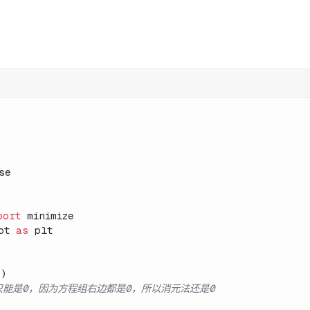
se
port
 minimize
ot 
as
 plt
()
只能是0，因为方程组右边都是0，所以消元法还是0