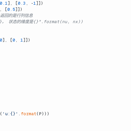
0.1
], [
0.3
, -
1
]])
, [
0.5
]])
 返回的是行列信息
， 状态的维度是{}".format(nu, nx))
0
], [
0
, 
1
]])
(
'u:{}'
.
format
(P)))