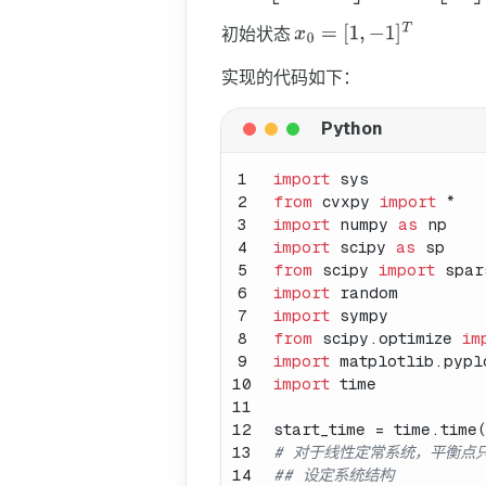
初始状态
实现的代码如下：
1
import
 sys
2
from
 cvxpy 
import
 *
3
import
 numpy 
as
 np  
4
import
 scipy 
as
 sp
5
from
 scipy 
import
 spar
6
import
 random
7
import
 sympy
8
from
 scipy.optimize 
im
9
import
 matplotlib.pypl
10
import
 time
11
12
start_time = time.time
13
# 对于线性定常系统，平衡点
14
## 设定系统结构