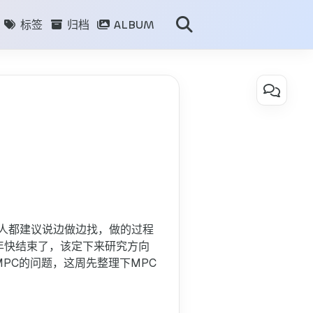
标签
归档
ALBUM
目录
MPC
笔
记
和
理
解
MPC基本原理
人都建议说边做边找，做的过程
优化方法及框架
年快结束了，该定下来研究方向
PC的问题，这周先整理下MPC
简单的代码实现
仿真验证控制时域和控制时
MPC算法的计算效率