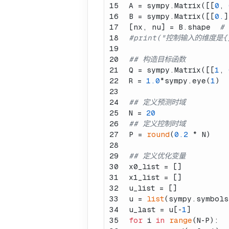
15
A = sympy.Matrix([[
0
, 
16
B = sympy.Matrix([[
0.
]
17
[nx, nu] = B.shape  
#
18
#print("控制输入的维度是{}
19
20
## 构造目标函数
21
Q = sympy.Matrix([[
1
, 
22
R = 
1.0
*sympy.eye(
1
)
23
24
## 定义预测时域
25
N = 
20
26
## 定义控制时域
27
P = 
round
(
0.2
 * N)
28
29
## 定义优化变量
30
x0_list = []
31
x1_list = []
32
u_list = []
33
u = 
list
(sympy.symbols
34
u_last = u[-
1
]
35
for
 i 
in
range
(N-P):