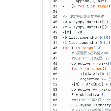
36
    u.append(u_last)
37
x = [
0
for
 i 
in
range
(
38
39
## 设定初始值及参考轨迹
40
x0 = sympy.Matrix([[
1.
41
xr = sympy.Matrix([[
0.
42
x[
0
] = x0
43
x0_list.append(x[
0
][
0
]
44
x1_list.append(x[
0
][
1
]
45
for
 i 
in
range
(
20
):
46
# 根据新的控制输入u0，
47
#print("u[0]是：{}"
48
    objective = (xr-x[
49
for
 k 
in
range
(
1
,
50
        x[k]= A*x[k-
1
]
51
        objective += (
52
    x[N] = A*x[N-
1
] + 
53
    objective += (xr-x
54
    F = objective[
0
]
55
#print("F是:{}".fo
56
    J = sympy.lambdif
57
# minimize的输入是u