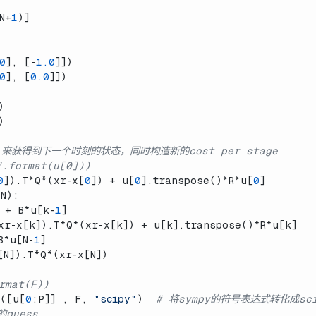
N+
1
)]
0
], [-
1.0
]])
0
], [
0.0
]])
)
)
来获得到下一个时刻的状态，同时构造新的cost per stage
.format(u[0]))
0
]).T*Q*(xr-x[
0
]) + u[
0
].transpose()*R*u[
0
]
 N):
 + B*u[k-
1
]
xr-x[k]).T*Q*(xr-x[k]) + u[k].transpose()*R*u[k]
B*u[N-
1
]
[N]).T*Q*(xr-x[N])
rmat(F))
y([u[
0
:P]] , F, 
"scipy"
)  
# 将sympy的符号表达式转化成sc
的guess