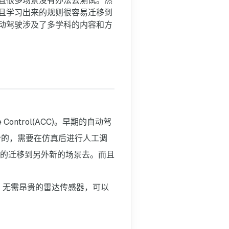
且很多场景没有办法去测试。然
用
且学习出来的规则很容易迁移到
动驾驶涉及了多学科的内容和方
Introduction
Review of deep learning
监督学习
强化学习
深度学习的数据集和工具
Deep learning application
横向控制系统
e Control(ACC)。早期的自动驾
纵向控制系统
设计的，需要在仿真后进行人工调
横向纵向控制系统仿真
的迁移到另外新的场景去。而且
Challenges
计算资源
网络结构
，无需昂贵的雷达传感器，可以
目标设计
适应性和通用性
校验和验证