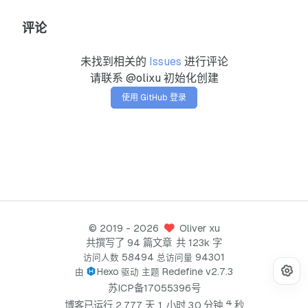
评论
未找到相关的
Issues
进行评论
请联系 @olixu 初始化创建
使用 GitHub 登录
©
2019
- 2026
Oliver xu
共撰写了 94 篇文章
共 123k 字
58494
94301
访问人数
总访问量
Hexo
Redefine v2.7.3
由
驱动
主题
苏ICP备17055396号
4
博客已运行
2
,
7
7
7
天
1
小时
3
0
分钟
秒