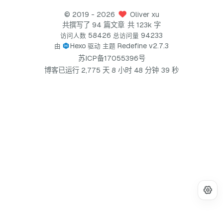
©
2019
- 2026
Oliver xu
共撰写了 94 篇文章
共 123k 字
58426
94233
访问人数
总访问量
Hexo
Redefine v2.7.3
由
驱动
主题
苏ICP备17055396号
3
9
博客已运行
2
,
7
7
5
天
8
小时
4
8
分钟
秒
4
0