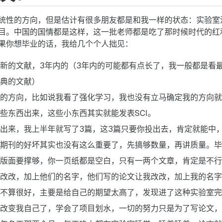
统性的方向，但是估计有很多朋友都是和我一样的状态：实验室
目。中国的国情都是这样，这一批老师都是吃了那时候时代的红
果你想毕业的话，我给几个个人拙见：
新的文献，3年内的（3年内的可能都有点长了，我一般都是看
典的文献）
的方向，比如说我看了强化学习，我也没有立马确定我的方向就
些东西出来，这些小东西其实就能发表SCI。
出来，我上半年就写了3篇，这3篇只要你投出去，肯定就能中
期刊的好坏其实也没有这么重要了，先搞够数量，再讲质量。毕
版面要撑够，你一页纸都是空白，只有一两个文章，肯定是不行
改改，加上他们的名字，他们写的论文让我改改，加上我的名字
不算很好，主要是给自己的期望太高了，发现进了这种实验室完
改变我自己了，学会了项目划水，一切的努力只是为了写论文，