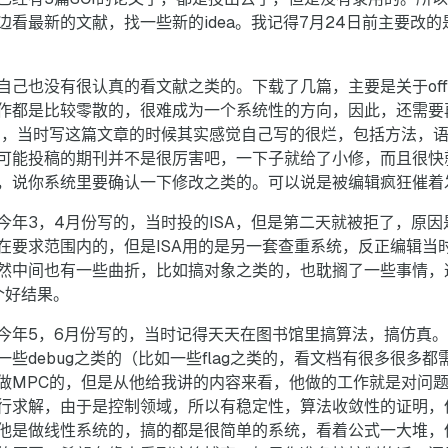
看最新的文献，找一些新的idea。我记得7月24日前主要改
己也没有很认真的看文献之类的。下载了几篇，主要是关于off-p
作都是比较零散的，很难成为一个系统性的方向，因此，还需要
中，当时写这篇文章的时候其实感觉自己写的很烂，包括方法，
可能投稿的期刊并不是很厉害吧，一下子就给了小修，而且很快
，说你系统里要确认一下修改之类的。可以说是被编辑疯狂催着
今年3，4月份写的，当时投的ISA，但是第二天就被拒了，原
在要求范围内的，但是ISA用的是另一套查重系统，反正编辑当
然中间也有一些曲折，比如搞对象之类的，也耽搁了一些事情，
有个好结果。
年5，6月份写的，当时记得天天在图书馆里搞算法，搞仿真。当时
些debug之类的（比如一些flag之类的，看文档有很多很多
做MPC的，但是从他给我讲的内容来看，他做的工作就是对问
行求解，由于是控制领域，所以有稳定性，算法收敛性的证明，
他是做线性系统的，搞的都是很简单的系统，看着公式一大堆，