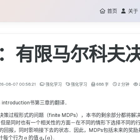
首页
关于
：有限马尔科夫
26-08-07 00:58:21
强化学习
强化学习
688 字
2 分钟
:An introduction书第三章的翻译．
策过程形式的问题（finite MDPs），本书的剩余部分都将
一样，但是同时也有一个相关性的方面－在不同的情形下选择不同的
的回报，同时影响接下去的状态．因此，MDPs包括未来的奖励
估计每个行为
的值
.