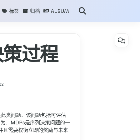
标签
归档
ALBUM
目录
决策过程
强
化
学
习：
有
22
限
马
尔
科
解决此类问题．该问题包括可评估
夫
行为．MDPs是序列决策问题的一
决
并且需要权衡立即的奖励与未来
策