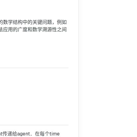
过
程
的数学结构中的关键问题，例如
3.1 agent-environment接
法应用的广度和数学溯源性之间
3.2 目标和奖励
3.3 回报和Episodes
3.5 策略与值函数
3.6 策略的优化与值函数的
3.7 优化和近似
3.8 总结
传递给agent．在每个time