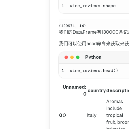
1
wine_reviews.shape
(129971, 14)
我们的DataFrame有1300
我们可以使用head命令来获取来
1
wine_reviews.head()
Unnamed:
country
descripti
0
Aromas
include
0
0
Italy
tropical
fruit, broo