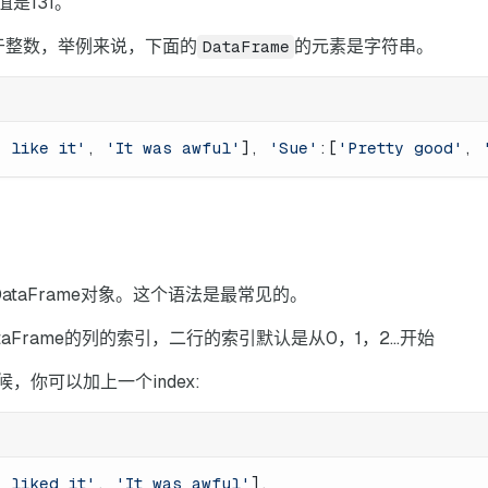
值是131。
于整数，举例来说，下面的
的元素是字符串。
DataFrame
I like it'
, 
'It was awful'
], 
'Sue'
:[
'Pretty good'
, 
建DataFrame对象。这个语法是最常见的。
aFrame的列的索引，二行的索引默认是从0，1，2...开始
你可以加上一个index:
I liked it'
, 
'It was awful'
],