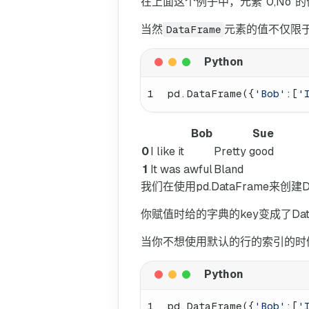
在上面这个例子中，元素"0,No"的
当然
元素的值不仅限
DataFrame
1
pd.DataFrame({
'Bob'
:[
'
Bob
Sue
0
I like it
Pretty good
1
It was awful
Bland
我们在使用pd.DataFrame来创
你赋值时给的字典的key变成了Dat
当你不想使用默认的行的索引的时候，
1
pd.DataFrame({
'Bob'
:[
'