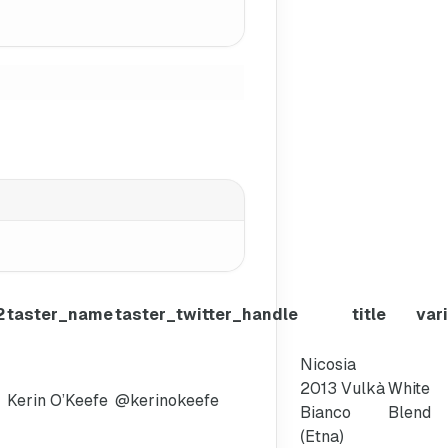
2
taster_name
taster_twitter_handle
title
var
Nicosia
2013 Vulkà
White
Kerin O’Keefe
@kerinokeefe
Bianco
Blend
(Etna)