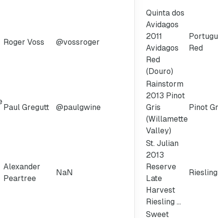
Quinta dos
Avidagos
2011
Portug
Roger Voss
@vossroger
Avidagos
Red
Red
(Douro)
Rainstorm
2013 Pinot
e
Paul Gregutt
@paulgwine
Gris
Pinot Gr
(Willamette
Valley)
St. Julian
2013
Alexander
Reserve
NaN
Riesling
Peartree
Late
Harvest
Riesling ...
Sweet