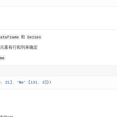
和
ataFrame
Series
每个元素有行和列来确定
me
0
, 
21
], 
'No'
:[
131
, 
2
]})