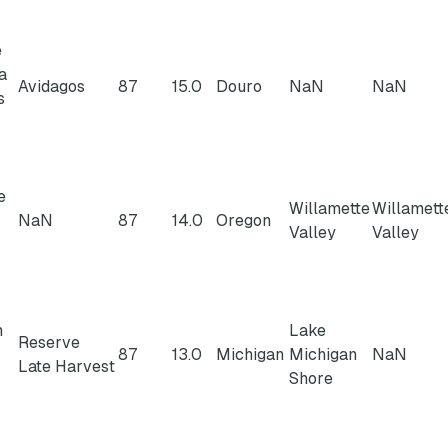
e
 a
Avidagos
87
15.0
Douro
NaN
NaN
s
e
Willamette
Willamett
NaN
87
14.0
Oregon
Valley
Valley
n
Lake
Reserve
87
13.0
Michigan
Michigan
NaN
Late Harvest
Shore