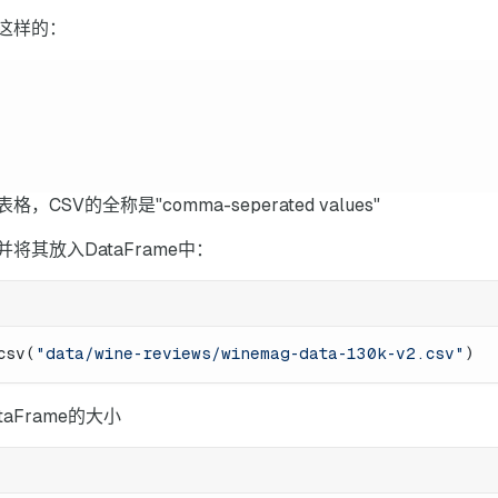
这样的：
SV的全称是"comma-seperated values"
其放入DataFrame中：
csv(
"data/wine-reviews/winemag-data-130k-v2.csv"
)
aFrame的大小