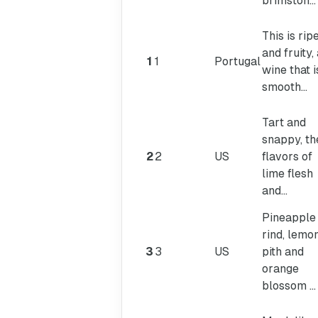
brimston...
This is rip
and fruity,
1
1
Portugal
wine that i
smooth...
Tart and
snappy, th
2
2
US
flavors of
lime flesh
and...
Pineapple
rind, lemo
3
3
US
pith and
orange
blossom ...