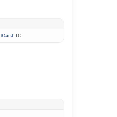
'Bland'
]})