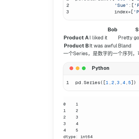
2
'Sue'
:[
'
3
              index=[
'P
Bob
S
Product A
I liked it
Pretty g
Product B
It was awful
Bland
一个Series，是数字的一个序列
1
pd.Series([
1
,
2
,
3
,
4
,
5
])
0    1

1    2

2    3

3    4

4    5

dtype: int64