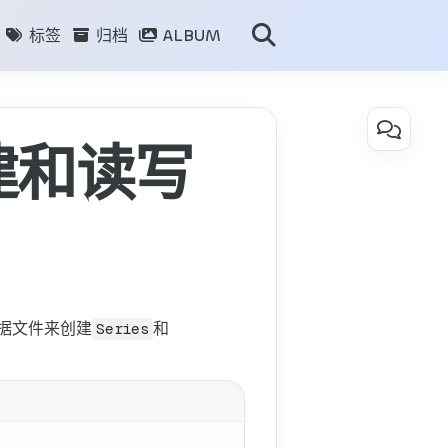
标签
归档
ALBUM
目录
创建和读写
Pandas
系
列
教
程
(一)：
创
据文件来创建
和
Series
建
和
读
写