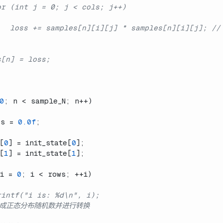
or (int j = 0; j < cols; j++)
    loss += samples[n][i][j] * samples[n][i][j]
s[n] = loss;
0
; n < sample_N; n++)
ss = 
0.0f
;
[
0
] = init_state[
0
];
[
1
] = init_state[
1
];
i = 
0
; i < rows; ++i)
rintf("i is: %d\n", i);
生成正态分布随机数并进行转换