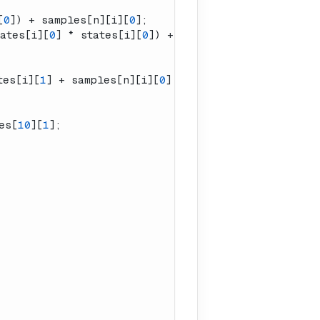
[
0
]) + samples[n][i][
0
];
ates[i][
0
] * states[i][
0
]) + samples[n][i][
1
];
tes[i][
1
] + samples[n][i][
0
] * samples[n][i][
0
] + s
es[
10
][
1
];