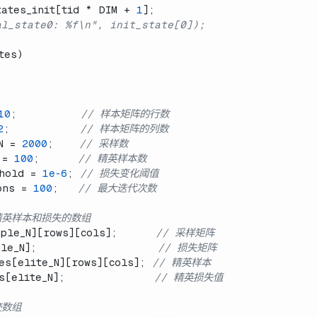
tates_init[tid * DIM + 
1
];
al_state0: %f\n", init_state[0]);
tes)
10
;          
// 样本矩阵的行数
2
;           
// 样本矩阵的列数
N = 
2000
;    
// 采样数
 = 
100
;      
// 精英样本数
hold = 
1e-6
; 
// 损失变化阈值
ons = 
100
;   
// 最大迭代次数
精英样本和损失的数组
ple_N][rows][cols];      
// 采样矩阵
ple_N];                   
// 损失矩阵
es[elite_N][rows][cols]; 
// 精英样本
s[elite_N];              
// 精英损失值
迹数组