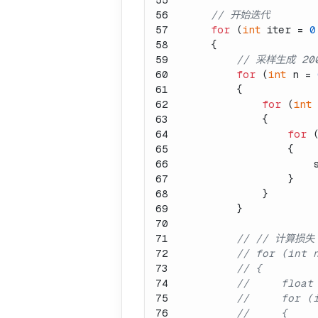
56
// 开始迭代
57
for
 (
int
 iter = 
0
58
    {
59
// 采样生成 20
60
for
 (
int
 n = 
61
        {
62
for
 (
int
 
63
            {
64
for
 
65
                {
66
                    s
67
                }
68
            }
69
        }
70
71
// // 计算损失
72
// for (int 
73
// {
74
//     float
75
//     for (
76
//     {