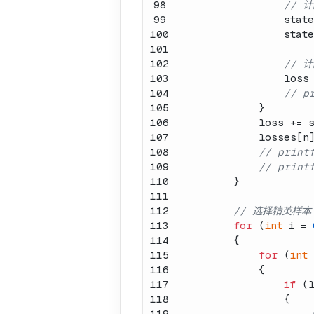
98
// 
99
                state
100
                state
101
102
// 
103
                loss 
104
// p
105
            }
106
            loss += s
107
            losses[n
108
// print
109
// printf
110
        }
111
112
// 选择精英样本
113
for
 (
int
 i = 
114
        {
115
for
 (
int
 
116
            {
117
if
 (
118
                {
119