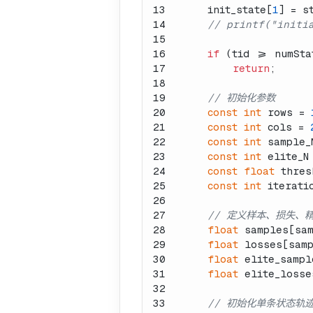
13
    init_state[
1
] = s
14
// printf("initi
15
16
if
 (tid >= numSta
17
return
;
18
19
// 初始化参数
20
const
int
 rows = 
21
const
int
 cols = 
22
const
int
 sample_
23
const
int
 elite_N
24
const
float
 thres
25
const
int
 iterati
26
27
// 定义样本、损失、
28
float
 samples[sam
29
float
 losses[sam
30
float
 elite_sampl
31
float
 elite_losse
32
33
// 初始化单条状态轨