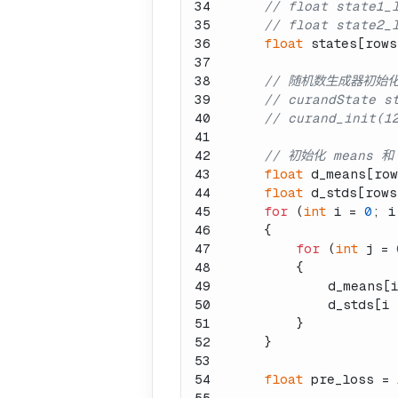
34
// float state1
35
// float state2
36
float
 states[rows
37
38
// 随机数生成器初始
39
// curandState s
40
// curand_init(1
41
42
// 初始化 means 和
43
float
 d_means[row
44
float
 d_stds[rows
45
for
 (
int
 i = 
0
; i
46
    {
47
for
 (
int
 j = 
48
        {
49
            d_means[i
50
            d_stds[i 
51
        }
52
    }
53
54
float
 pre_loss = 
55