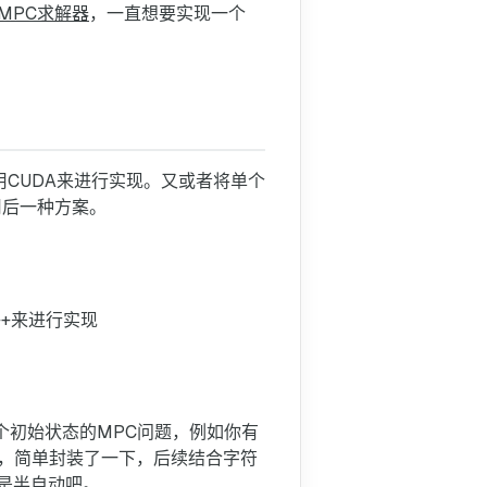
MPC求解器
，一直想要实现一个
法
的
非
线
性
系
CUDA来进行实现。又或者将单个
统
用后一种方案。
的
MPC
求
解
++来进行实现
器
项目方案
CUDA版本
多进程版本
个初始状态的MPC问题，例如你有
的，简单封装了一下，后续结合字符
仿真结果
是半自动吧。