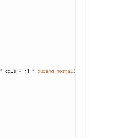
* cols + j] * 
curand_normal
(state);