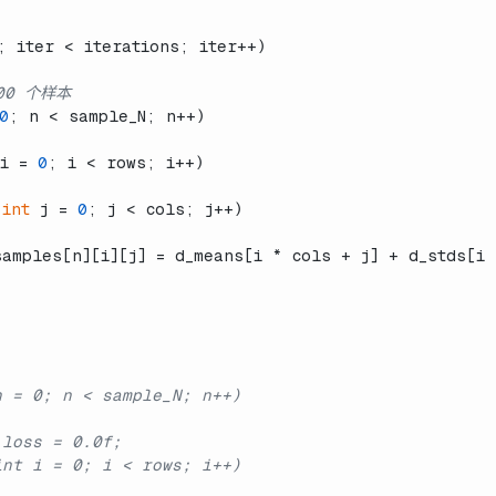
; iter < iterations; iter++)
00 个样本
0
; n < sample_N; n++)
i = 
0
; i < rows; i++)
(
int
 j = 
0
; j < cols; j++)
amples[n][i][j] = d_means[i * cols + j] + d_stds[i 
n = 0; n < sample_N; n++)
 loss = 0.0f;
int i = 0; i < rows; i++)