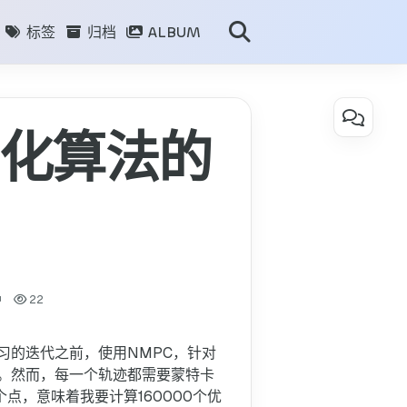
标签
归档
ALBUM
目录
优化算法的
CUDA
版
本
的
基
于
交
钟
22
叉
熵
优
习的迭代之前，使用NMPC，针对
n。然而，每一个轨迹都需要蒙特卡
化
点，意味着我要计算160000个优
算