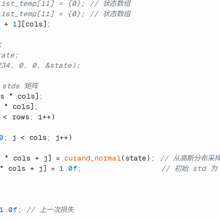
_list_temp[11] = {0}; // 状态数组
_list_temp[11] = {0}; // 状态数组
 + 
1
][cols];
化
tate;
234, 0, 0, &state);
 stds 矩阵
s * cols];
 * cols];
 < rows; i++)
0
; j < cols; j++)
 * cols + j] = 
curand_normal
(state); 
// 从高斯分布采
* cols + j] = 
1.0f
;                  
// 初始 std 为
1.0f
; 
// 上一次损失