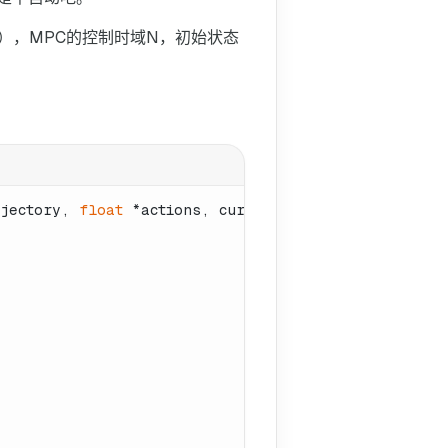
），MPC的控制时域N，初始状态
ajectory, 
float
 *actions, curandState *state)