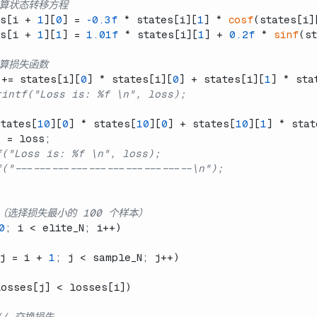
计算状态转移方程
s[i + 
1
][
0
] = 
-0.3f
 * states[i][
1
] * 
cosf
(states[i]
s[i + 
1
][
1
] = 
1.01f
 * states[i][
1
] + 
0.2f
 * 
sinf
(st
计算损失函数
+= states[i][
0
] * states[i][
0
] + states[i][
1
] * sta
rintf("Loss is: %f \n", loss);
tates[
10
][
0
] * states[
10
][
0
] + states[
10
][
1
] * stat
] = loss;
f("Loss is: %f \n", loss);
("-----------------------------\n");
（选择损失最小的 100 个样本）
0
; i < elite_N; i++)
j = i + 
1
; j < sample_N; j++)
losses[j] < losses[i])
// 交换损失