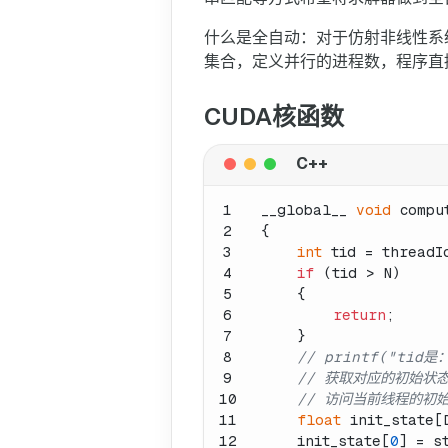
什么是全自动：对于仿射非线性系
集合，定义并行的进程数，程序直
CUDA核函数
1
__global__ 
void
compu
2
{
3
int
 tid = threadI
4
if
 (tid > N)
5
    {
6
return
;
7
    }
8
// printf("tid是：
9
// 获取对应的初始状
10
// 访问当前线程的初
11
float
 init_state[
12
    init_state[
0
] = s