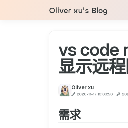
Oliver xu's Blog
vs code
显示远程
Oliver xu
2020-11-17 10:03:50
20
需求