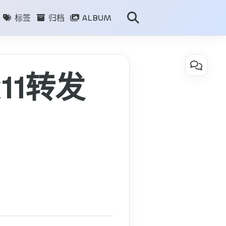
标签
归档
ALBUM
目录
用x11转发
vs
code
remote
ssh
使
用
x11
转
发
显
示
远