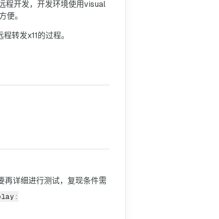
开发，开发环境使用visual
程
很方便。
图
像
一下远程转发x11的过程。
需求
参考链接
问题
原因需要再详细进行测试，复现条件需
play: