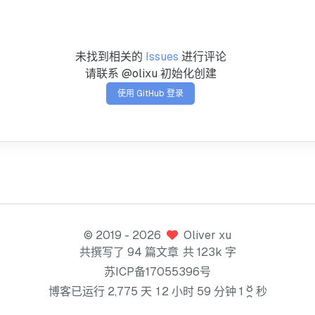
未找到相关的
Issues
进行评论
请联系 @olixu 初始化创建
使用 GitHub 登录
©
2019
- 2026
Oliver xu
共撰写了 94 篇文章
共 123k 字
苏ICP备17055396号
8
博客已运行
2
,
7
7
5
天
1
2
小时
5
9
分钟
1
秒
9