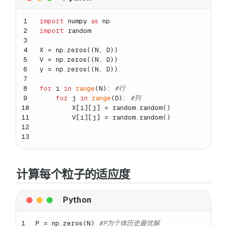
1
import
 numpy 
as
 np
2
import
 random
3
4
X = np.zeros((N, D))
5
V = np.zeros((N, D))
6
y = np.zeros((N, D))
7
8
for
 i 
in
range
(N): 
#行
9
for
 j 
in
range
(D): 
#列
10
        X[i][j] = random.random()
11
        V[i][j] = random.random()
12
13
计算每个粒子的适应度
1
P = np.zeros(N) 
#P为个体历史最优解