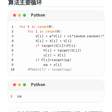
算法主要循环
1
for
 t 
in
range
(M):
2
for
 i 
in
range
(N):
3
        V[i] = w*V[i] + c1*random.random()*(y[
4
        X[i] = X[i] + V[i]
5
if
 target(X[i])<P[i]:
6
            P[i] = target(X[i])
7
            y[i] = X[i]
8
if
 P[i]<target(pg):
9
            pg = y[i]
10
#Pbest[t] = target(pg)
1
pg