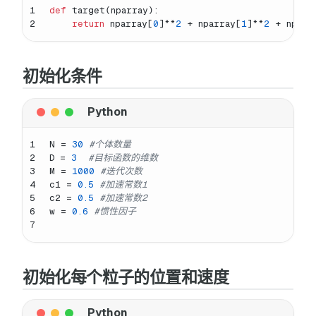
1
def
target
(
nparray
):
2
return
 nparray[
0
]**
2
 + nparray[
1
]**
2
 + nparr
初始化条件
1
N = 
30
#个体数量
2
D = 
3
#目标函数的维数
3
M = 
1000
#迭代次数
4
c1 = 
0.5
#加速常数1
5
c2 = 
0.5
#加速常数2
6
w = 
0.6
#惯性因子
7
初始化每个粒子的位置和速度