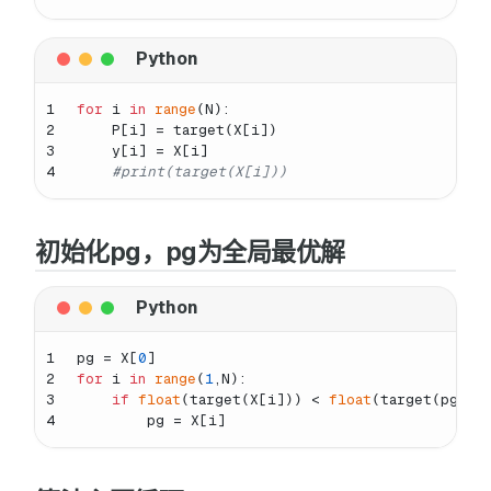
1
for
 i 
in
range
(N):
2
    P[i] = target(X[i])
3
    y[i] = X[i]
4
#print(target(X[i]))
初始化pg，pg为全局最优解
1
pg = X[
0
]
2
for
 i 
in
range
(
1
,N):
3
if
float
(target(X[i])) < 
float
(target(pg)):
4
        pg = X[i]